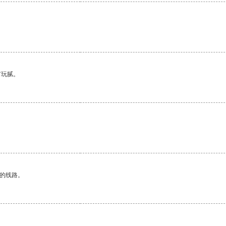
有玩腻。
区的线路。