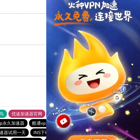
支持
[0]
反对
[0]
支持
[0]
反对
[0]
支持
[0]
反对
[0]
鸟
优途加速器官网
风驰加速器
旋风加速器
八戒看书
vp永久加速器
酷通vp加速器
油管加速器永久免费版
速器试用一天
INS下载站
6513下载站
闪电猫加速器