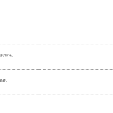
中游刃有余。
悉操作。