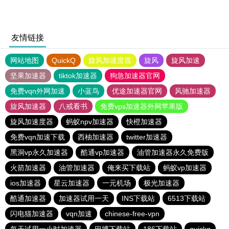
友情链接
网站地图
QuickQ
旋风加速度器
旋风
旋风加速
坚果加速器
tiktok加速器
狗急加速器官网
免费vqn外网加速
小蓝鸟
优途加速器官网
风驰加速器
旋风加速器
八戒看书
免费vps加速器外网苹果版
旋风加速度器
蚂蚁npv加速器
快橙加速器
免费vqn加速下载
西柚加速器
twitter加速器
黑洞vp永久加速器
酷通vp加速器
油管加速器永久免费版
火箭加速器
油管加速器
俺来买下载站
蚂蚁vp加速器
ios加速器
星云加速器
一元机场
极光加速器
酷通加速器
加速器试用一天
INS下载站
6513下载站
闪电猫加速器
vqn加速
chinese-free-vpn