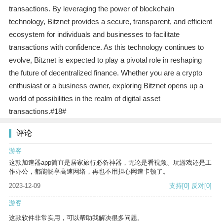
transactions. By leveraging the power of blockchain
technology, Bitznet provides a secure, transparent, and efficient
ecosystem for individuals and businesses to facilitate
transactions with confidence. As this technology continues to
evolve, Bitznet is expected to play a pivotal role in reshaping
the future of decentralized finance. Whether you are a crypto
enthusiast or a business owner, exploring Bitznet opens up a
world of possibilities in the realm of digital asset
transactions.#18#
评论
游客
这款加速器app简直是居家旅行必备神器，无论是看视频、玩游戏还是工
作办公，都能畅享高速网络，再也不用担心网速卡顿了。
2023-12-09
支持
[0]
反对
[0]
游客
这款软件非常实用，可以帮助我解决很多问题。