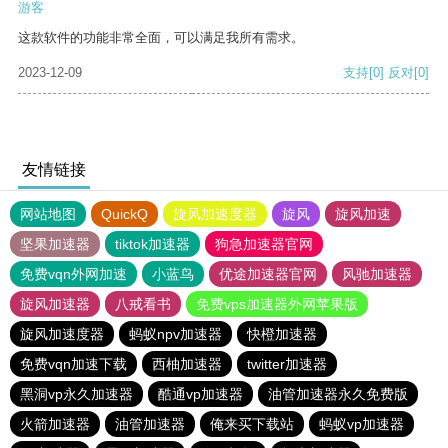
游客
这款软件的功能非常全面，可以满足我所有需求。
2023-12-09
支持
[0]
反对
[0]
友情链接
网站地图
QuickQ
旋风加速度器
旋风
旋风加速
坚果加速器
tiktok加速器
狗急加速器官网
免费vqn外网加速
小蓝鸟
优途加速器官网
风驰加速器
旋风加速器
八戒看书
免费vps加速器外网苹果版
旋风加速度器
蚂蚁npv加速器
快橙加速器
免费vqn加速下载
西柚加速器
twitter加速器
黑洞vp永久加速器
酷通vp加速器
油管加速器永久免费版
火箭加速器
油管加速器
俺来买下载站
蚂蚁vp加速器