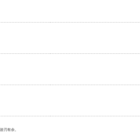
。
中游刃有余。