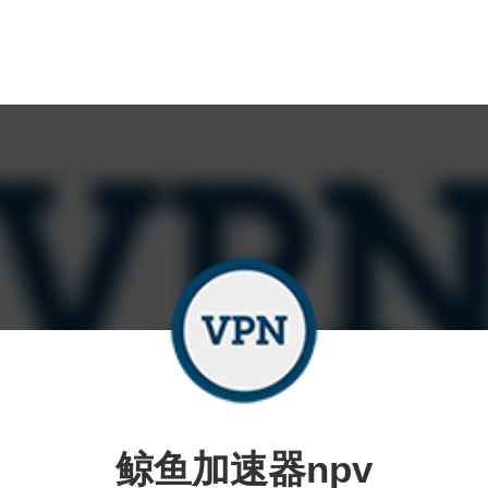
鲸鱼加速器npv