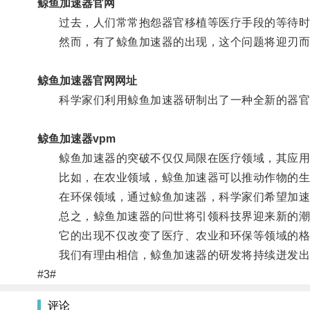
鲸鱼加速器官网
过去，人们常常抱怨器官移植等医疗手段的等待时
然而，有了鲸鱼加速器的出现，这个问题将迎刃而
鲸鱼加速器官网网址
科学家们利用鲸鱼加速器研制出了一种全新的器官
鲸鱼加速器vpm
鲸鱼加速器的突破不仅仅局限在医疗领域，其应用
比如，在农业领域，鲸鱼加速器可以推动作物的生
在环保领域，通过鲸鱼加速器，科学家们希望加速
总之，鲸鱼加速器的问世将引领科技界迎来新的潮
它的出现不仅改变了医疗、农业和环保等领域的格
我们有理由相信，鲸鱼加速器的研发将持续迸发出
#3#
评论