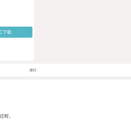
PC下载
排行
过程。