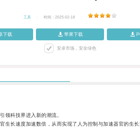
工具
|
时间：2025-02-18
|
卓下载
苹果下载
安卓市场，安全绿色
。
引领科技界进入新的潮流。
生长速度加速数倍，从而实现了人为控制与加速器官的生长