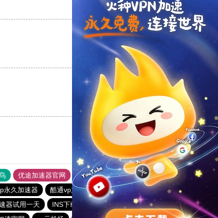
支持
[0]
反对
[0]
支持
[0]
反对
[0]
支持
[0]
反对
[0]
鸟
优途加速器官网
风驰加速器
旋风加速器
八戒看书
vp永久加速器
酷通vp加速器
油管加速器永久免费版
速器试用一天
INS下载站
6513下载站
vqn加速