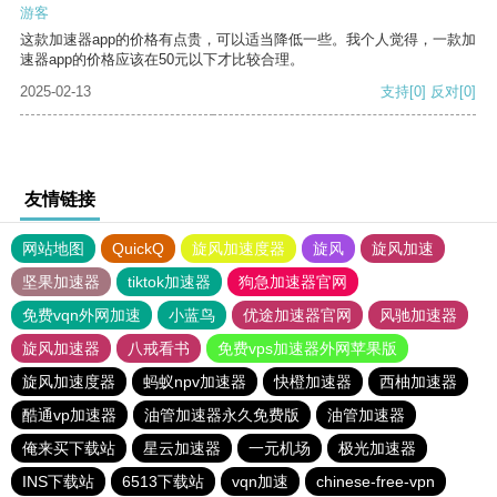
游客
这款加速器app的价格有点贵，可以适当降低一些。我个人觉得，一款加
速器app的价格应该在50元以下才比较合理。
2025-02-13
支持
[0]
反对
[0]
友情链接
网站地图
QuickQ
旋风加速度器
旋风
旋风加速
坚果加速器
tiktok加速器
狗急加速器官网
免费vqn外网加速
小蓝鸟
优途加速器官网
风驰加速器
旋风加速器
八戒看书
免费vps加速器外网苹果版
旋风加速度器
蚂蚁npv加速器
快橙加速器
西柚加速器
酷通vp加速器
油管加速器永久免费版
油管加速器
俺来买下载站
星云加速器
一元机场
极光加速器
INS下载站
6513下载站
vqn加速
chinese-free-vpn