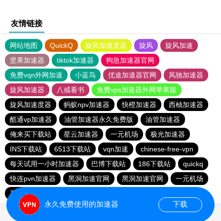
友情链接
网站地图
QuickQ
旋风加速度器
旋风
旋风加速
坚果加速器
tiktok加速器
狗急加速器官网
免费vqn外网加速
小蓝鸟
优途加速器官网
风驰加速器
旋风加速器
八戒看书
免费vps加速器外网苹果版
旋风加速度器
蚂蚁npv加速器
快橙加速器
西柚加速器
酷通vp加速器
油管加速器永久免费版
油管加速器
俺来买下载站
星云加速器
一元机场
极光加速器
INS下载站
6513下载站
vqn加速
chinese-free-vpn
每天试用一小时加速器
巴博下载站
186下载站
quickq
快连pvn加速器
黑洞加速官网
黑洞加速官网
一元机场
夏时加速器
永久免费使用的加速器
下载