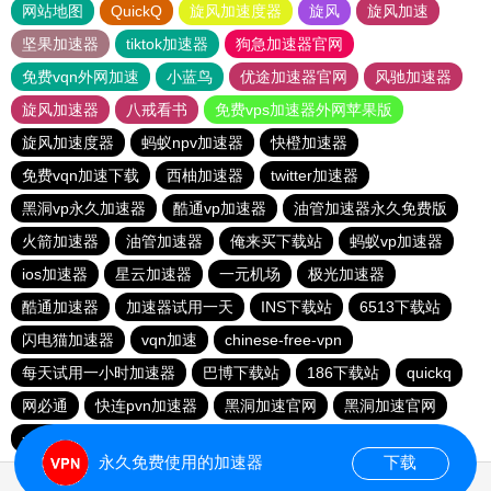
网站地图
QuickQ
旋风加速度器
旋风
旋风加速
坚果加速器
tiktok加速器
狗急加速器官网
免费vqn外网加速
小蓝鸟
优途加速器官网
风驰加速器
旋风加速器
八戒看书
免费vps加速器外网苹果版
旋风加速度器
蚂蚁npv加速器
快橙加速器
免费vqn加速下载
西柚加速器
twitter加速器
黑洞vp永久加速器
酷通vp加速器
油管加速器永久免费版
火箭加速器
油管加速器
俺来买下载站
蚂蚁vp加速器
ios加速器
星云加速器
一元机场
极光加速器
酷通加速器
加速器试用一天
INS下载站
6513下载站
闪电猫加速器
vqn加速
chinese-free-vpn
每天试用一小时加速器
巴博下载站
186下载站
quickq
网必通
快连pvn加速器
黑洞加速官网
黑洞加速官网
一元机场
夏时加速器
永久免费使用的加速器
下载