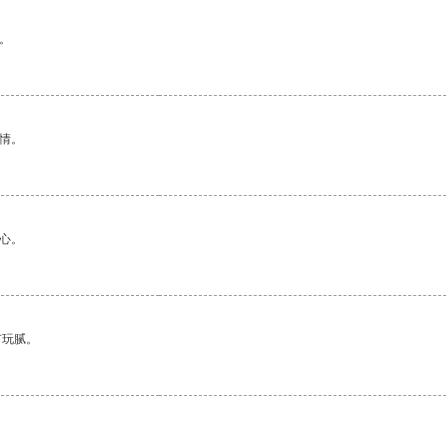
。
情。
心。
有玩腻。