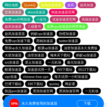
网站地图
QuickQ
旋风加速度器
旋风
旋风加速
坚果加速器
tiktok加速器
狗急加速器官网
免费vqn外网加速
小蓝鸟
优途加速器官网
风驰加速器
旋风加速器
八戒看书
免费vps加速器外网苹果版
旋风加速度器
蚂蚁npv加速器
快橙加速器
免费vqn加速下载
西柚加速器
twitter加速器
黑洞vp永久加速器
酷通vp加速器
油管加速器永久免费版
火箭加速器
油管加速器
俺来买下载站
蚂蚁vp加速器
ios加速器
星云加速器
一元机场
极光加速器
酷通加速器
加速器试用一天
INS下载站
6513下载站
vqn加速
chinese-free-vpn
每天试用一小时加速器
巴博下载站
186下载站
quickq
网必通
快连pvn加速器
黑洞加速官网
黑洞加速官网
一元机场
夏时加速器
永久免费使用的加速器
下载