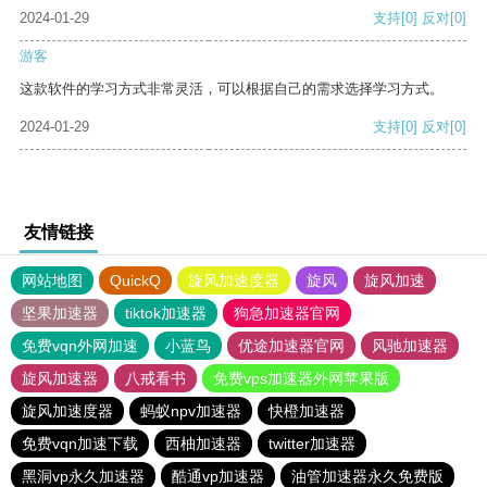
2024-01-29
支持
[0]
反对
[0]
游客
这款软件的学习方式非常灵活，可以根据自己的需求选择学习方式。
2024-01-29
支持
[0]
反对
[0]
友情链接
网站地图
QuickQ
旋风加速度器
旋风
旋风加速
坚果加速器
tiktok加速器
狗急加速器官网
免费vqn外网加速
小蓝鸟
优途加速器官网
风驰加速器
旋风加速器
八戒看书
免费vps加速器外网苹果版
旋风加速度器
蚂蚁npv加速器
快橙加速器
免费vqn加速下载
西柚加速器
twitter加速器
黑洞vp永久加速器
酷通vp加速器
油管加速器永久免费版