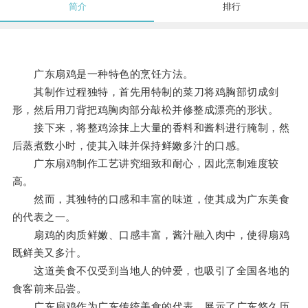
简介
排行
广东扇鸡是一种特色的烹饪方法。
其制作过程独特，首先用特制的菜刀将鸡胸部切成剑
形，然后用刀背把鸡胸肉部分敲松并修整成漂亮的形状。
接下来，将整鸡涂抹上大量的香料和酱料进行腌制，然
后蒸煮数小时，使其入味并保持鲜嫩多汁的口感。
广东扇鸡制作工艺讲究细致和耐心，因此烹制难度较
高。
然而，其独特的口感和丰富的味道，使其成为广东美食
的代表之一。
扇鸡的肉质鲜嫩、口感丰富，酱汁融入肉中，使得扇鸡
既鲜美又多汁。
这道美食不仅受到当地人的钟爱，也吸引了全国各地的
食客前来品尝。
广东扇鸡作为广东传统美食的代表，展示了广东悠久历