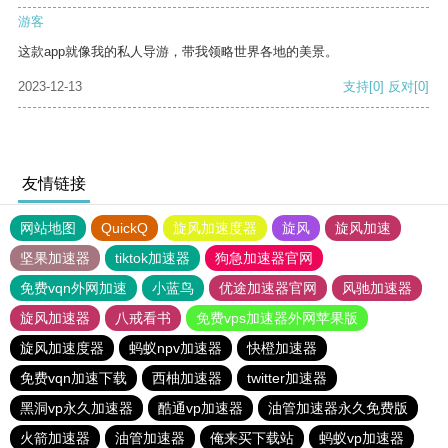
游客
这款app就像我的私人导游，带我领略世界各地的美景。
2023-12-13
支持
[0]
反对
[0]
友情链接
网站地图
QuickQ
旋风加速度器
旋风
旋风加速
坚果加速器
tiktok加速器
狗急加速器官网
免费vqn外网加速
小蓝鸟
优途加速器官网
风驰加速器
旋风加速器
八戒看书
免费vps加速器外网苹果版
旋风加速度器
蚂蚁npv加速器
快橙加速器
免费vqn加速下载
西柚加速器
twitter加速器
黑洞vp永久加速器
酷通vp加速器
油管加速器永久免费版
火箭加速器
油管加速器
俺来买下载站
蚂蚁vp加速器