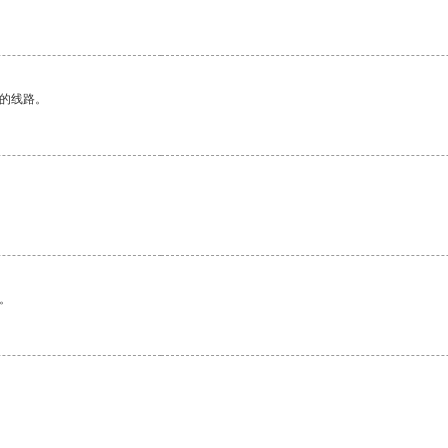
区的线路。
。