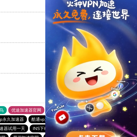
支持
[0]
反对
[0]
支持
[0]
反对
[0]
支持
[0]
反对
[0]
鸟
优途加速器官网
风驰加速器
旋风加速器
八戒看书
vp永久加速器
酷通vp加速器
油管加速器永久免费版
速器试用一天
INS下载站
6513下载站
闪电猫加速器