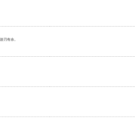
中游刃有余。
。