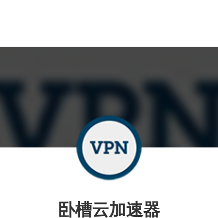
卧槽云加速器