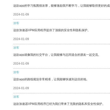
这款app的学习氛围很浓厚，能够激励我不断学习，让我能够取得更好的成
2024-01-09
游客
这款加速器VPM应用程序提供了顶级的安全性和隐私保护。
2024-01-09
游客
这款app就像我的社交平台，让我能够与志同道合的朋友一起交流。
2024-01-09
游客
这款app的路线规划非常精准，让我能够快速到达目的地。
2024-01-09
游客
这款加速器VPM应用程序已经为我们带来了无限的隐私和安全性保护。