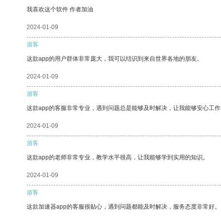
我喜欢这个软件 作者加油
2024-01-09
游客
这款app的用户群体非常庞大，我可以结识到来自世界各地的朋友。
2024-01-09
游客
这款app的客服非常专业，遇到问题总是能够及时解决，让我能够安心工作
2024-01-09
游客
这款app的老师非常专业，教学水平很高，让我能够学到实用的知识。
2024-01-09
游客
这款加速器app的客服很贴心，遇到问题都能及时解决，服务态度非常好。