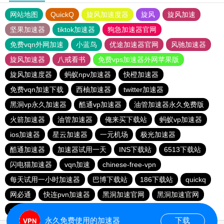
网站地图
QuickQ
旋风加速度器
旋风
旋风加速
坚果加速器
tiktok加速器
狗急加速器官网
免费vqn外网加速
小蓝鸟
优途加速器官网
风驰加速器
旋风加速器
八戒看书
免费vps加速器外网苹果版
旋风加速度器
蚂蚁npv加速器
快橙加速器
免费vqn加速下载
西柚加速器
twitter加速器
黑洞vp永久加速器
酷通vp加速器
油管加速器永久免费版
火箭加速器
油管加速器
俺来买下载站
蚂蚁vp加速器
ios加速器
星云加速器
一元机场
极光加速器
酷通加速器
加速器试用一天
INS下载站
6513下载站
闪电猫加速器
vqn加速
chinese-free-vpn
每天试用一小时加速器
巴博下载站
186下载站
quickq
网必通
快连pvn加速器
黑洞加速官网
黑洞加速官网
一元机场
夏时加速器
永久免费使用的加速器
下载