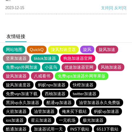
2023-12-15
支持
[0]
反对
[0]
友情链接
网站地图
QuickQ
旋风加速度器
旋风
旋风加速
坚果加速器
tiktok加速器
狗急加速器官网
免费vqn外网加速
小蓝鸟
优途加速器官网
风驰加速器
旋风加速器
八戒看书
免费vps加速器外网苹果版
旋风加速度器
蚂蚁npv加速器
快橙加速器
免费vqn加速下载
西柚加速器
twitter加速器
黑洞vp永久加速器
酷通vp加速器
油管加速器永久免费版
火箭加速器
油管加速器
俺来买下载站
蚂蚁vp加速器
ios加速器
星云加速器
一元机场
极光加速器
酷通加速器
加速器试用一天
INS下载站
6513下载站