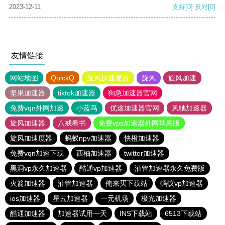
2023-12-11
支持
[0]
反对
[0]
友情链接
网站地图
QuickQ
旋风加速度器
旋风
旋风加速
坚果加速器
tiktok加速器
狗急加速器官网
免费vqn外网加速
小蓝鸟
优途加速器官网
风驰加速器
旋风加速器
八戒看书
免费vps加速器外网苹果版
旋风加速度器
蚂蚁npv加速器
快橙加速器
免费vqn加速下载
西柚加速器
twitter加速器
黑洞vp永久加速器
酷通vp加速器
油管加速器永久免费版
火箭加速器
油管加速器
俺来买下载站
蚂蚁vp加速器
ios加速器
星云加速器
一元机场
极光加速器
酷通加速器
加速器试用一天
INS下载站
6513下载站